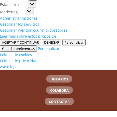
Estadísticas
Estadísticas
Marketing
Marketing
Administrar opciones
Gestionar los servicios
Gestionar {vendor_count} proveedores
Leer más sobre estos propósitos
ACEPTAR Y CONTINUAR
DENEGAR
Personalizar
Personalizar
Guardar preferencias
Política de cookies
Política de privacidad
Aviso legal
HORARIOS
COLABORA
CONTACTAR