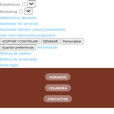
Estadísticas
Estadísticas
Marketing
Marketing
Administrar opciones
Gestionar los servicios
Gestionar {vendor_count} proveedores
Leer más sobre estos propósitos
ACEPTAR Y CONTINUAR
DENEGAR
Personalizar
Personalizar
Guardar preferencias
Política de cookies
Política de privacidad
Aviso legal
HORARIOS
COLABORA
CONTACTAR