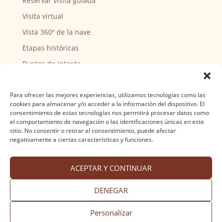
Reservar visita guiada
Visita virtual
Vista 360º de la nave
Etapas históricas
Puntos de interés
CENTRO SOCIAL
Para ofrecer las mejores experiencias, utilizamos tecnologías como las
cookies para almacenar y/o acceder a la información del dispositivo. El
Actividades y horarios
consentimiento de estas tecnologías nos permitirá procesar datos como
el comportamiento de navegación o las identificaciones únicas en este
Ser voluntario
sitio. No consentir o retirar el consentimiento, puede afectar
negativamente a ciertas características y funciones.
ACEPTAR Y CONTINUAR
Aviso legal
·
Política de privacidad
·
Política de
cookies
·
Accesibilidad
Diseño web Nuntium Comunicación
DENEGAR
Personalizar