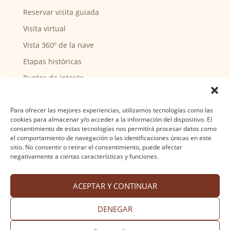
Reservar visita guiada
Visita virtual
Vista 360º de la nave
Etapas históricas
Puntos de interés
CENTRO SOCIAL
Para ofrecer las mejores experiencias, utilizamos tecnologías como las
cookies para almacenar y/o acceder a la información del dispositivo. El
Actividades y horarios
consentimiento de estas tecnologías nos permitirá procesar datos como
el comportamiento de navegación o las identificaciones únicas en este
Ser voluntario
sitio. No consentir o retirar el consentimiento, puede afectar
negativamente a ciertas características y funciones.
ACEPTAR Y CONTINUAR
Aviso legal
·
Política de privacidad
·
Política de
cookies
·
Accesibilidad
Diseño web Nuntium Comunicación
DENEGAR