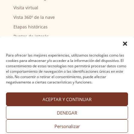
Visita virtual
Vista 360º de la nave
Etapas históricas
Puntos de interés
CENTRO SOCIAL
Para ofrecer las mejores experiencias, utilizamos tecnologías como las
cookies para almacenar y/o acceder a la información del dispositivo. El
Actividades y horarios
consentimiento de estas tecnologías nos permitirá procesar datos como
el comportamiento de navegación o las identificaciones únicas en este
Ser voluntario
sitio. No consentir o retirar el consentimiento, puede afectar
negativamente a ciertas características y funciones.
ACEPTAR Y CONTINUAR
Aviso legal
·
Política de privacidad
·
Política de
cookies
·
Accesibilidad
Diseño web Nuntium Comunicación
DENEGAR
Personalizar