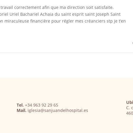
ravail correctement afin que ma direction soit satisfaite.
iel Uriel Bachariel Achaia du saint esprit saint Joseph Saint
n miraculeuse financière pour régler mes créanciers stp je t’en
Ubi
Tel.
+34 963 92 29 65
C. 
Mail.
iglesia@sanjuandelhospital.es
460