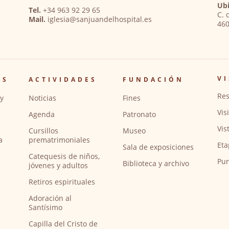
Ubi
Tel.
+34 963 92 29 65
C. 
Mail.
iglesia@sanjuandelhospital.es
460
VI
OS
ACTIVIDADES
FUNDACIÓN
Res
y
Noticias
Fines
Vis
Agenda
Patronato
Vis
Cursillos
Museo
a
prematrimoniales
Eta
Sala de exposiciones
Catequesis de niños,
Pun
Biblioteca y archivo
jóvenes y adultos
Retiros espirituales
Adoración al
Santísimo
Capilla del Cristo de