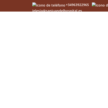
+34963922965
iglesia@sanjuandelhospital.es