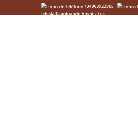
+34963922965
iglesia@sanjuandelhospital.es