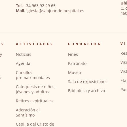
Ubi
Tel.
+34 963 92 29 65
C. 
Mail.
iglesia@sanjuandelhospital.es
460
VI
OS
ACTIVIDADES
FUNDACIÓN
Res
y
Noticias
Fines
Vis
Agenda
Patronato
Vis
Cursillos
Museo
a
prematrimoniales
Eta
Sala de exposiciones
Catequesis de niños,
Pun
Biblioteca y archivo
jóvenes y adultos
Retiros espirituales
Adoración al
Santísimo
Capilla del Cristo de