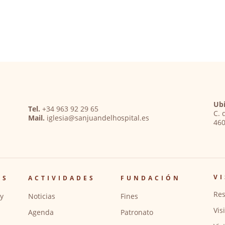
Ubi
Tel.
+34 963 92 29 65
C. 
Mail.
iglesia@sanjuandelhospital.es
460
VI
OS
ACTIVIDADES
FUNDACIÓN
Res
y
Noticias
Fines
Vis
Agenda
Patronato