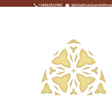
+34963922965
iglesia@sanjuandelhosp