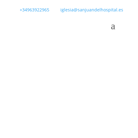
+34963922965
iglesia@sanjuandelhospital.es