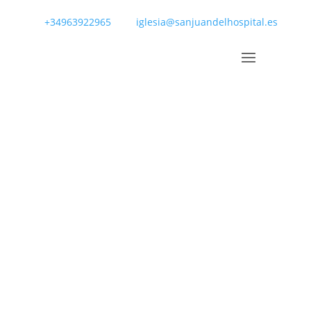
+34963922965
iglesia@sanjuandelhospital.es