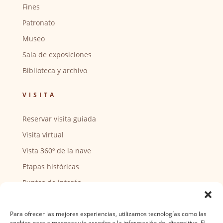
Fines
Patronato
Museo
Sala de exposiciones
Biblioteca y archivo
VISITA
Reservar visita guiada
Visita virtual
Vista 360º de la nave
Etapas históricas
Puntos de interés
CENTRO SOCIAL
Para ofrecer las mejores experiencias, utilizamos tecnologías como las
cookies para almacenar y/o acceder a la información del dispositivo. El