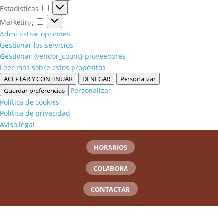
Estadísticas
Estadísticas
Marketing
Marketing
Administrar opciones
Gestionar los servicios
Gestionar {vendor_count} proveedores
Leer más sobre estos propósitos
ACEPTAR Y CONTINUAR
DENEGAR
Personalizar
Personalizar
Guardar preferencias
Política de cookies
Política de privacidad
Aviso legal
HORARIOS
COLABORA
CONTACTAR