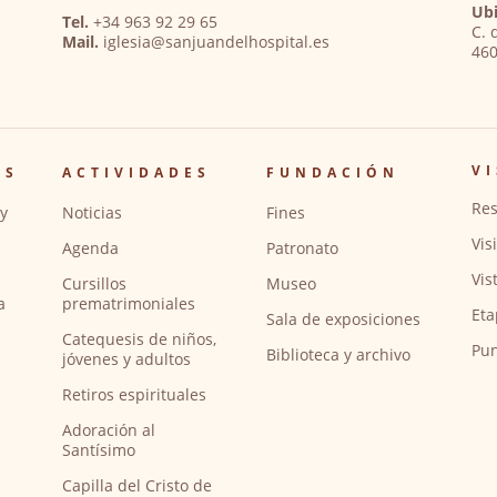
Ubi
Tel.
+34 963 92 29 65
C. 
Mail.
iglesia@sanjuandelhospital.es
460
VI
OS
ACTIVIDADES
FUNDACIÓN
Res
y
Noticias
Fines
Vis
Agenda
Patronato
Vis
Cursillos
Museo
a
prematrimoniales
Eta
Sala de exposiciones
Catequesis de niños,
Pun
Biblioteca y archivo
jóvenes y adultos
Retiros espirituales
Adoración al
Santísimo
Capilla del Cristo de