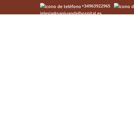
+34963922965
iglesia@sanjuandelhospital.es