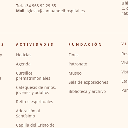
Ubi
Tel.
+34 963 92 29 65
C. 
Mail.
iglesia@sanjuandelhospital.es
460
VI
OS
ACTIVIDADES
FUNDACIÓN
Res
y
Noticias
Fines
Vis
Agenda
Patronato
Vis
Cursillos
Museo
a
prematrimoniales
Eta
Sala de exposiciones
Catequesis de niños,
Pun
Biblioteca y archivo
jóvenes y adultos
Retiros espirituales
Adoración al
Santísimo
Capilla del Cristo de