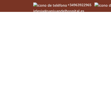
+34963922965
iglesia@sanjuandelhospital.es