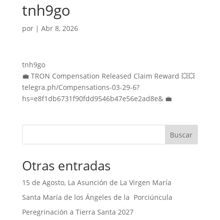
tnh9go
por
|
Abr 8, 2026
tnh9go
💼 TRON Compensation Released Claim Reward 💥💥
telegra.ph/Compensations-03-29-6?
hs=e8f1db6731f90fdd9546b47e56e2ad8e& 💼
Buscar
Otras entradas
15 de Agosto, La Asunción de La Virgen María
Santa María de los Ángeles de la Porciúncula
Peregrinación a Tierra Santa 2027