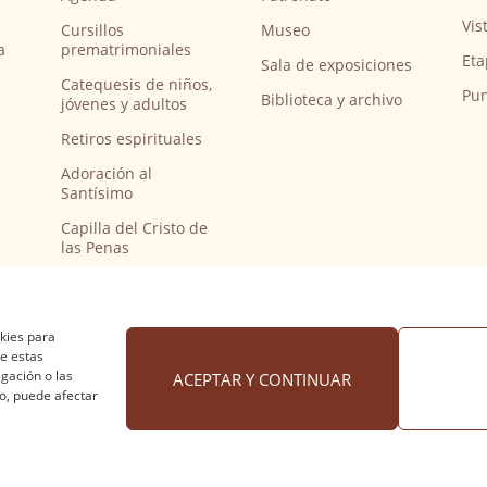
Vis
Cursillos
Museo
a
prematrimoniales
Eta
Sala de exposiciones
Catequesis de niños,
Pun
Biblioteca y archivo
jóvenes y adultos
Retiros espirituales
Adoración al
Santísimo
Capilla del Cristo de
las Penas
Capilla de música
Bendición de
peregrinos del
okies para
Camino de Santiago
de estas
gación o las
ACEPTAR Y CONTINUAR
to, puede afectar
 cookies
·
Accesibilidad
Diseño web Nuntium Comunic