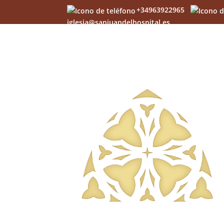
+34963922965
iglesia@sanjuandelhospital.es