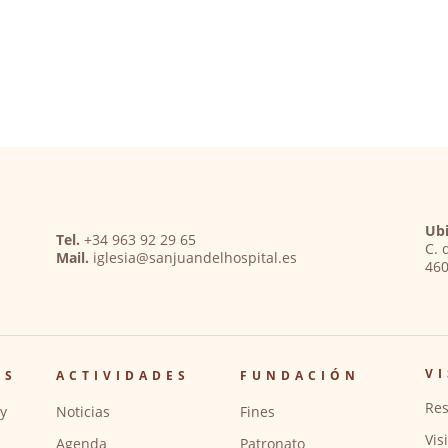
Ubi
Tel.
+34 963 92 29 65
C. 
Mail.
iglesia@sanjuandelhospital.es
460
VI
OS
ACTIVIDADES
FUNDACIÓN
Res
y
Noticias
Fines
Vis
Agenda
Patronato