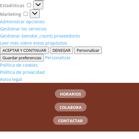
Estadísticas
Estadísticas
Marketing
Marketing
Administrar opciones
Gestionar los servicios
Gestionar {vendor_count} proveedores
Leer más sobre estos propósitos
ACEPTAR Y CONTINUAR
DENEGAR
Personalizar
Personalizar
Guardar preferencias
Política de cookies
Política de privacidad
Aviso legal
HORARIOS
COLABORA
CONTACTAR