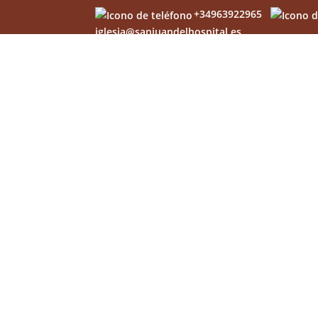
+34963922965
iglesia@sanjuandelhospital.es