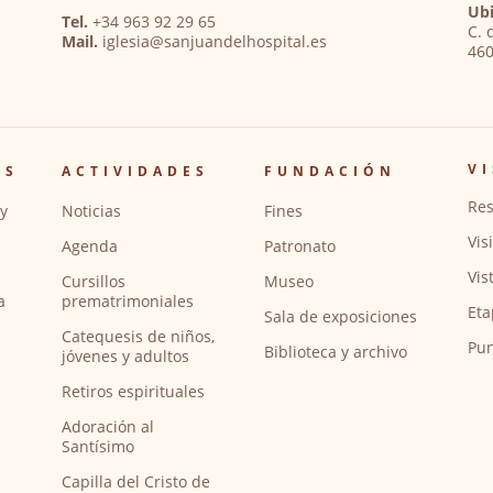
Ubi
Tel.
+34 963 92 29 65
C. 
Mail.
iglesia@sanjuandelhospital.es
460
VI
OS
ACTIVIDADES
FUNDACIÓN
Res
y
Noticias
Fines
Vis
Agenda
Patronato
Vis
Cursillos
Museo
a
prematrimoniales
Eta
Sala de exposiciones
Catequesis de niños,
Pun
Biblioteca y archivo
jóvenes y adultos
Retiros espirituales
Adoración al
Santísimo
Capilla del Cristo de