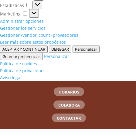
Estadísticas
Estadísticas
Marketing
Marketing
Administrar opciones
Gestionar los servicios
Gestionar {vendor_count} proveedores
Leer más sobre estos propósitos
ACEPTAR Y CONTINUAR
DENEGAR
Personalizar
Personalizar
Guardar preferencias
Política de cookies
Política de privacidad
Aviso legal
HORARIOS
COLABORA
CONTACTAR