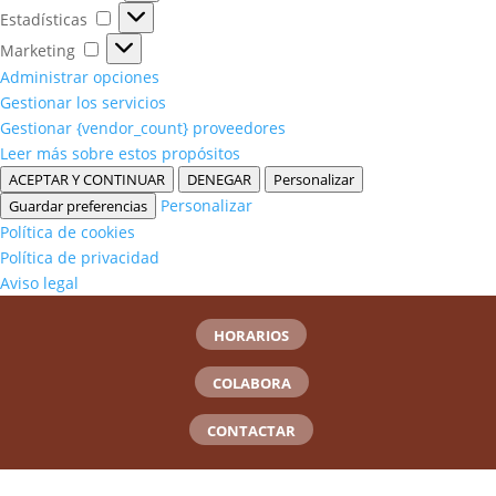
Estadísticas
Estadísticas
Marketing
Marketing
Administrar opciones
Gestionar los servicios
Gestionar {vendor_count} proveedores
Leer más sobre estos propósitos
ACEPTAR Y CONTINUAR
DENEGAR
Personalizar
Personalizar
Guardar preferencias
Política de cookies
Política de privacidad
Aviso legal
HORARIOS
COLABORA
CONTACTAR