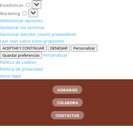
Estadísticas
Estadísticas
Marketing
Marketing
Administrar opciones
Gestionar los servicios
Gestionar {vendor_count} proveedores
Leer más sobre estos propósitos
ACEPTAR Y CONTINUAR
DENEGAR
Personalizar
Personalizar
Guardar preferencias
Política de cookies
Política de privacidad
Aviso legal
HORARIOS
COLABORA
CONTACTAR