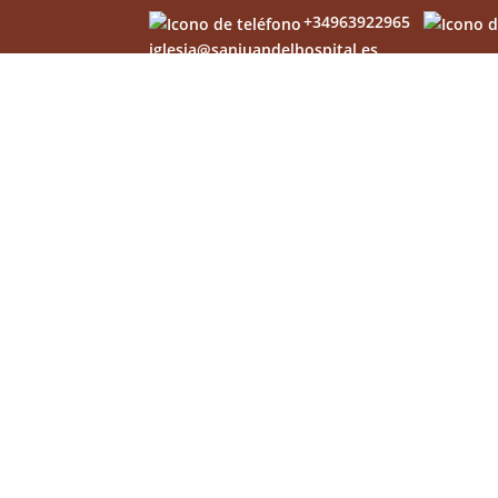
+34963922965
iglesia@sanjuandelhospital.es