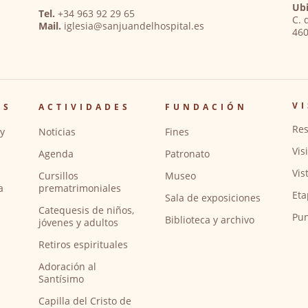
Ubi
Tel.
+34 963 92 29 65
C. 
Mail.
iglesia@sanjuandelhospital.es
460
VI
OS
ACTIVIDADES
FUNDACIÓN
Res
y
Noticias
Fines
Vis
Agenda
Patronato
Vis
Cursillos
Museo
a
prematrimoniales
Eta
Sala de exposiciones
Catequesis de niños,
Pun
Biblioteca y archivo
jóvenes y adultos
Retiros espirituales
Adoración al
Santísimo
Capilla del Cristo de