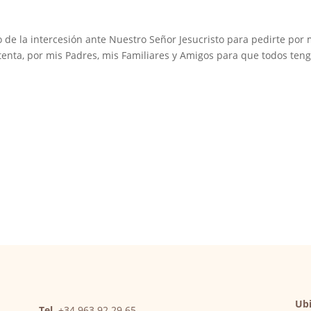
o de la intercesión ante Nuestro Señor Jesucristo para pedirte por 
tenta, por mis Padres, mis Familiares y Amigos para que todos ten
Ubi
Tel.
+34 963 92 29 65