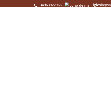
+34963922965
iglesia@sa