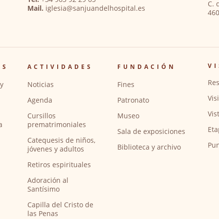
C. 
Mail.
iglesia@sanjuandelhospital.es
460
VI
OS
ACTIVIDADES
FUNDACIÓN
Res
y
Noticias
Fines
Vis
Agenda
Patronato
Vis
Cursillos
Museo
a
prematrimoniales
Eta
Sala de exposiciones
Catequesis de niños,
Pun
Biblioteca y archivo
jóvenes y adultos
Retiros espirituales
Adoración al
Santísimo
Capilla del Cristo de
las Penas