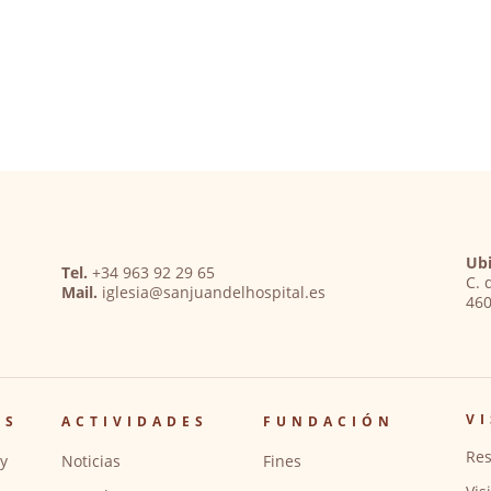
Ubi
Tel.
+34 963 92 29 65
C. 
Mail.
iglesia@sanjuandelhospital.es
460
VI
OS
ACTIVIDADES
FUNDACIÓN
Res
y
Noticias
Fines