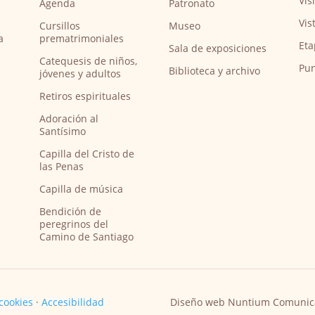
Vis
Agenda
Patronato
Vis
Cursillos
Museo
a
prematrimoniales
Eta
Sala de exposiciones
Catequesis de niños,
Pun
Biblioteca y archivo
jóvenes y adultos
Retiros espirituales
Adoración al
Santísimo
Capilla del Cristo de
las Penas
Capilla de música
Bendición de
peregrinos del
Camino de Santiago
 cookies
·
Accesibilidad
Diseño web Nuntium Comunic