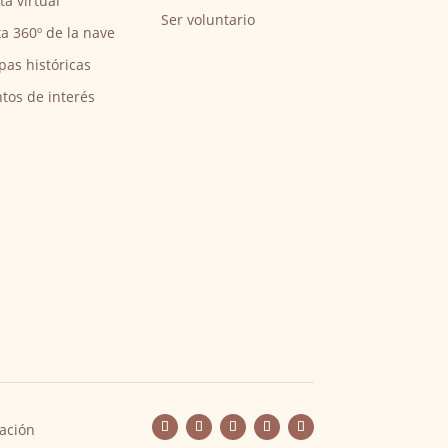
ita virtual
Ser voluntario
ta 360º de la nave
pas históricas
tos de interés
ación