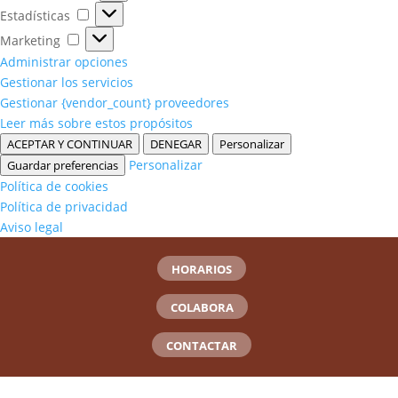
Estadísticas
Estadísticas
Marketing
Marketing
Administrar opciones
Gestionar los servicios
Gestionar {vendor_count} proveedores
Leer más sobre estos propósitos
ACEPTAR Y CONTINUAR
DENEGAR
Personalizar
Personalizar
Guardar preferencias
Política de cookies
Política de privacidad
Aviso legal
HORARIOS
COLABORA
CONTACTAR