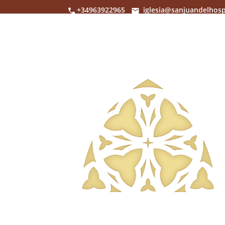
+34963922965
iglesia@sanjuandelhosp