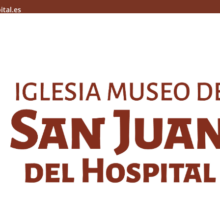
ital.es