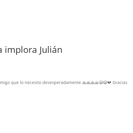
 implora Julián
onmigo que lo necesito desesperadamente 🙏🙏🙏🙏😭😭💔 Gracias