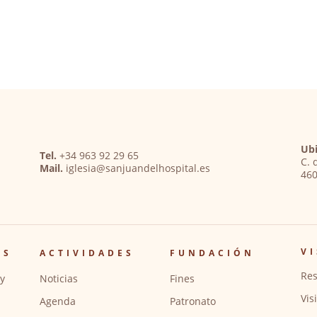
Ubi
Tel.
+34 963 92 29 65
C. 
Mail.
iglesia@sanjuandelhospital.es
460
VI
OS
ACTIVIDADES
FUNDACIÓN
Res
y
Noticias
Fines
Vis
Agenda
Patronato