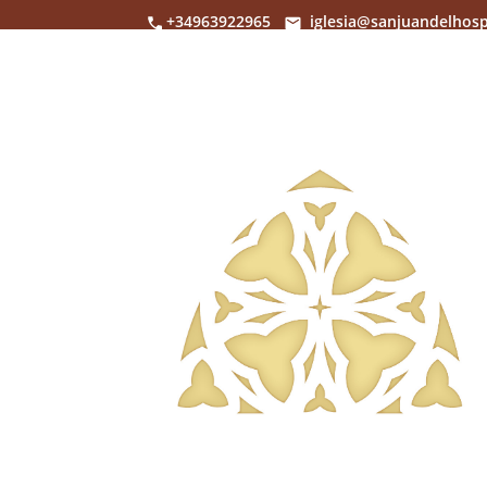
+34963922965
iglesia@sanjuandelhosp