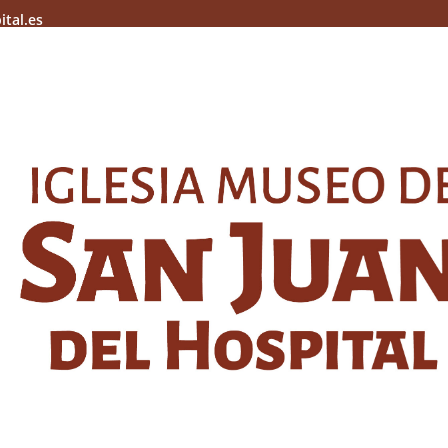
ital.es