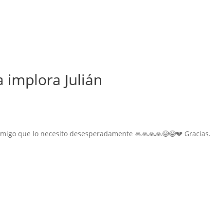
 implora Julián
onmigo que lo necesito desesperadamente 🙏🙏🙏🙏😭😭💔 Gracias.