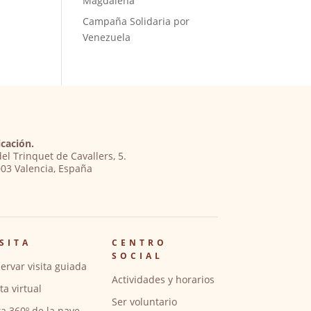
Magdalena
Campaña Solidaria por
Venezuela
cación.
del Trinquet de Cavallers, 5.
03 Valencia, España
SITA
CENTRO
SOCIAL
ervar visita guiada
Actividades y horarios
ita virtual
Ser voluntario
ta 360º de la nave