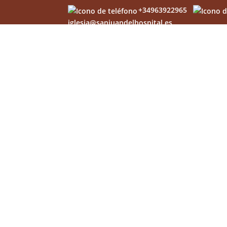
+34963922965
iglesia@sanjuandelhospital.es