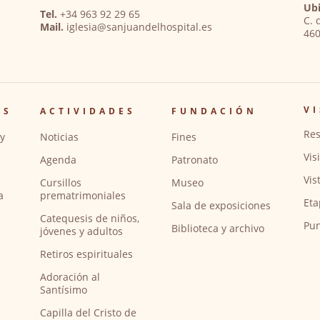
Ubi
Tel.
+34 963 92 29 65
C. 
Mail.
iglesia@sanjuandelhospital.es
460
VI
OS
ACTIVIDADES
FUNDACIÓN
Res
y
Noticias
Fines
Vis
Agenda
Patronato
Vis
Cursillos
Museo
a
prematrimoniales
Eta
Sala de exposiciones
Catequesis de niños,
Pun
Biblioteca y archivo
jóvenes y adultos
Retiros espirituales
Adoración al
Santísimo
Capilla del Cristo de