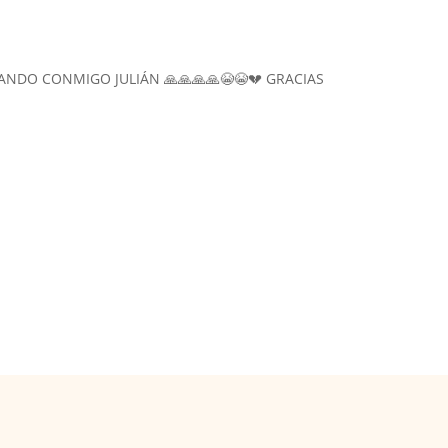
ANDO CONMIGO JULIÁN 🙏🙏🙏🙏😭😭💔 GRACIAS