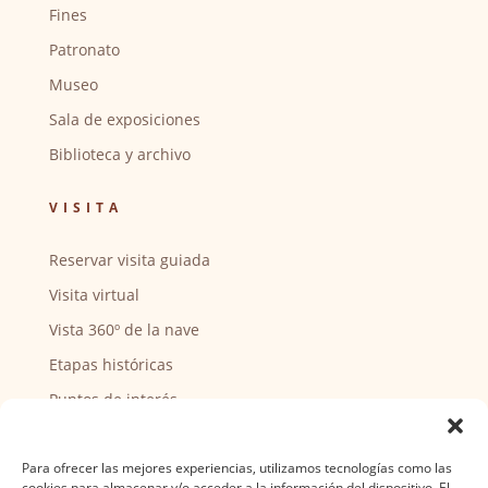
Fines
Patronato
Museo
Sala de exposiciones
Biblioteca y archivo
VISITA
Reservar visita guiada
Visita virtual
Vista 360º de la nave
Etapas históricas
Puntos de interés
CENTRO SOCIAL
Para ofrecer las mejores experiencias, utilizamos tecnologías como las
cookies para almacenar y/o acceder a la información del dispositivo. El