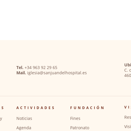
Ubi
Tel.
+34 963 92 29 65
C. 
Mail.
iglesia@sanjuandelhospital.es
460
VI
OS
ACTIVIDADES
FUNDACIÓN
Res
y
Noticias
Fines
Vis
Agenda
Patronato