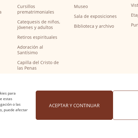
Vis
Cursillos
Museo
a
prematrimoniales
Eta
Sala de exposiciones
Catequesis de niños,
Pun
Biblioteca y archivo
jóvenes y adultos
Retiros espirituales
Adoración al
Santísimo
Capilla del Cristo de
las Penas
Capilla de música
Bendición de
peregrinos del
okies para
Camino de Santiago
de estas
gación o las
ACEPTAR Y CONTINUAR
to, puede afectar
 cookies
·
Accesibilidad
Diseño web Nuntium Comunic