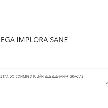
UEGA IMPLORA SANE
STANDO CONMIGO JULIÁN 🙏🙏🙏🙏😭😭💔 GRACIAS
Lo