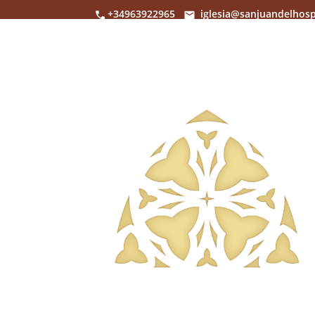
+34963922965
iglesia@sanjuandelhosp