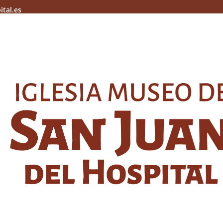
ital.es