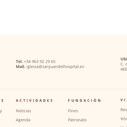
Ubi
Tel.
+34 963 92 29 65
C. 
Mail.
iglesia@sanjuandelhospital.es
460
VI
OS
ACTIVIDADES
FUNDACIÓN
Res
y
Noticias
Fines
Vis
Agenda
Patronato