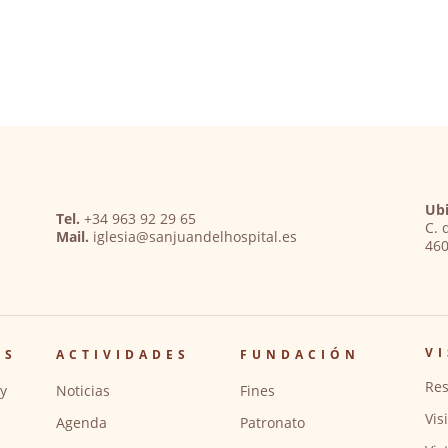
Ubi
Tel.
+34 963 92 29 65
C. 
Mail.
iglesia@sanjuandelhospital.es
460
VI
OS
ACTIVIDADES
FUNDACIÓN
Res
y
Noticias
Fines
Vis
Agenda
Patronato