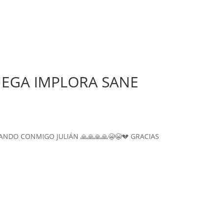
UEGA IMPLORA SANE
ANDO CONMIGO JULIÁN 🙏🙏🙏🙏😭😭💔 GRACIAS