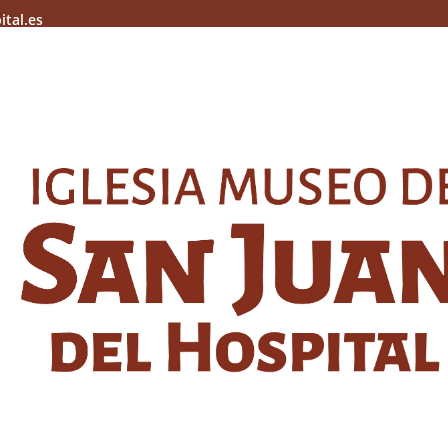
ital.es