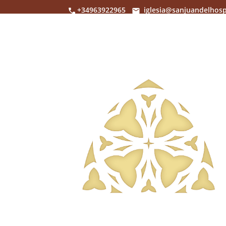
+34963922965
iglesia@sanjuandelhosp