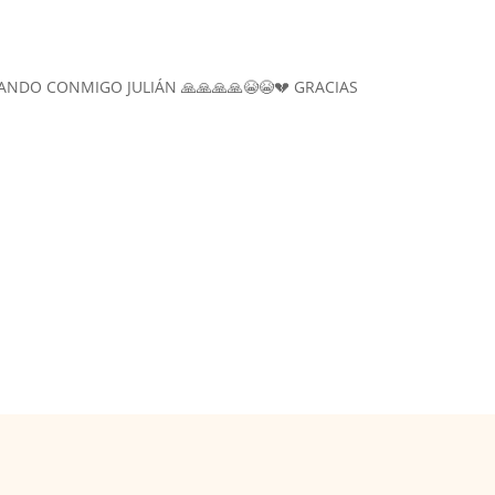
ANDO CONMIGO JULIÁN 🙏🙏🙏🙏😭😭💔 GRACIAS