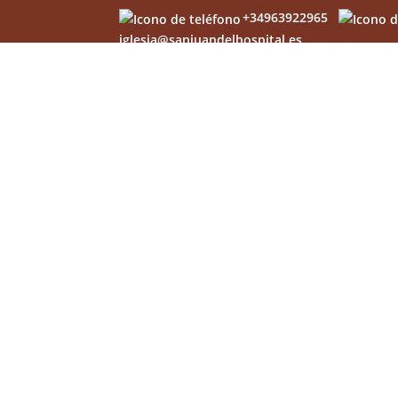
+34963922965
iglesia@sanjuandelhospital.es