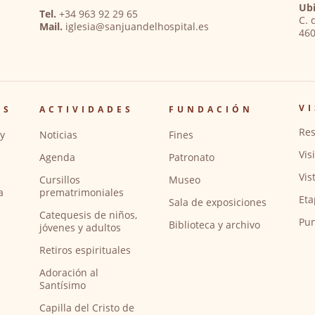
Ubi
Tel.
+34 963 92 29 65
C. 
Mail.
iglesia@sanjuandelhospital.es
460
VI
OS
ACTIVIDADES
FUNDACIÓN
Res
y
Noticias
Fines
Vis
Agenda
Patronato
Vis
Cursillos
Museo
a
prematrimoniales
Eta
Sala de exposiciones
Catequesis de niños,
Pun
Biblioteca y archivo
jóvenes y adultos
Retiros espirituales
Adoración al
Santísimo
Capilla del Cristo de