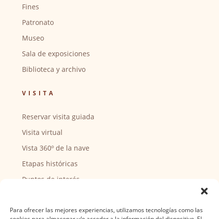
Fines
Patronato
Museo
Sala de exposiciones
Biblioteca y archivo
VISITA
Reservar visita guiada
Visita virtual
Vista 360º de la nave
Etapas históricas
Puntos de interés
CENTRO SOCIAL
Para ofrecer las mejores experiencias, utilizamos tecnologías como las
cookies para almacenar y/o acceder a la información del dispositivo. El