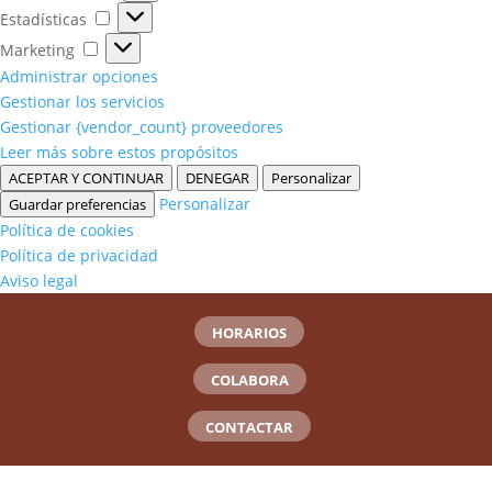
Estadísticas
Estadísticas
Marketing
Marketing
Administrar opciones
Gestionar los servicios
Gestionar {vendor_count} proveedores
Leer más sobre estos propósitos
ACEPTAR Y CONTINUAR
DENEGAR
Personalizar
Personalizar
Guardar preferencias
Política de cookies
Política de privacidad
Aviso legal
HORARIOS
COLABORA
CONTACTAR