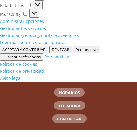
Estadísticas
Estadísticas
Marketing
Marketing
Administrar opciones
Gestionar los servicios
Gestionar {vendor_count} proveedores
Leer más sobre estos propósitos
ACEPTAR Y CONTINUAR
DENEGAR
Personalizar
Personalizar
Guardar preferencias
Política de cookies
Política de privacidad
Aviso legal
HORARIOS
COLABORA
CONTACTAR