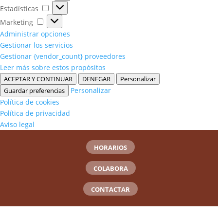
Estadísticas
Estadísticas
Marketing
Marketing
Administrar opciones
Gestionar los servicios
Gestionar {vendor_count} proveedores
Leer más sobre estos propósitos
ACEPTAR Y CONTINUAR
DENEGAR
Personalizar
Personalizar
Guardar preferencias
Política de cookies
Política de privacidad
Aviso legal
HORARIOS
COLABORA
CONTACTAR