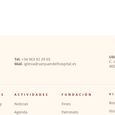
Ubi
Tel.
+34 963 92 29 65
C. 
Mail.
iglesia@sanjuandelhospital.es
460
VI
OS
ACTIVIDADES
FUNDACIÓN
Res
y
Noticias
Fines
Vis
Agenda
Patronato