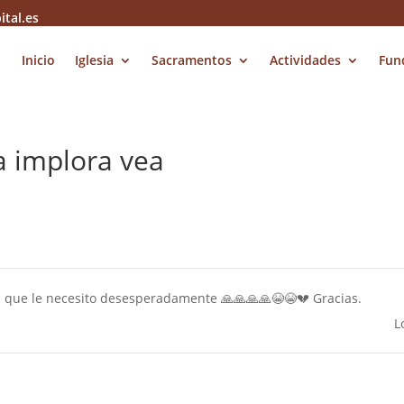
ital.es
Inicio
Iglesia
Sacramentos
Actividades
Fun
a implora vea
n que le necesito desesperadamente 🙏🙏🙏🙏😭😭💔 Gracias.
L