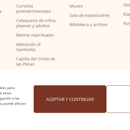
Vis
Cursillos
Museo
a
prematrimoniales
Eta
Sala de exposiciones
Catequesis de niños,
Pun
Biblioteca y archivo
jóvenes y adultos
Retiros espirituales
Adoración al
Santísimo
Capilla del Cristo de
las Penas
Capilla de música
Bendición de
peregrinos del
okies para
Camino de Santiago
de estas
gación o las
ACEPTAR Y CONTINUAR
to, puede afectar
 cookies
·
Accesibilidad
Diseño web Nuntium Comunic