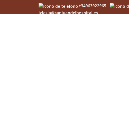
+34963922965
iglesia@sanjuandelhospital.es