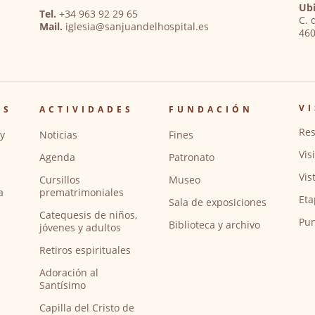
Ubi
Tel.
+34 963 92 29 65
C. 
Mail.
iglesia@sanjuandelhospital.es
460
VI
OS
ACTIVIDADES
FUNDACIÓN
Res
y
Noticias
Fines
Vis
Agenda
Patronato
Vis
Cursillos
Museo
a
prematrimoniales
Eta
Sala de exposiciones
Catequesis de niños,
Pun
Biblioteca y archivo
jóvenes y adultos
Retiros espirituales
Adoración al
Santísimo
Capilla del Cristo de