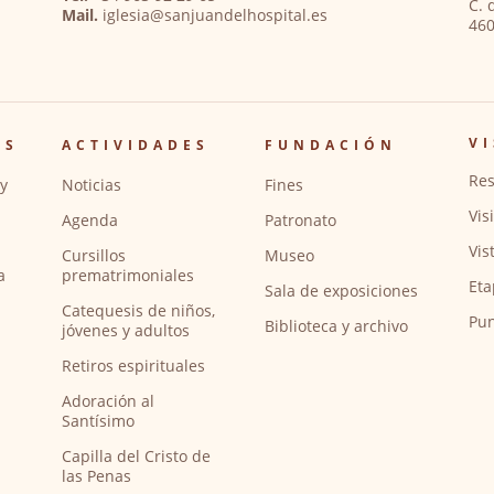
C. 
Mail.
iglesia@sanjuandelhospital.es
460
VI
OS
ACTIVIDADES
FUNDACIÓN
Res
y
Noticias
Fines
Vis
Agenda
Patronato
Vis
Cursillos
Museo
a
prematrimoniales
Eta
Sala de exposiciones
Catequesis de niños,
Pun
Biblioteca y archivo
jóvenes y adultos
Retiros espirituales
Adoración al
Santísimo
Capilla del Cristo de
las Penas