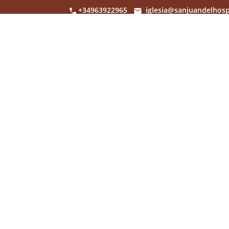
+34963922965
iglesia@sanjuandelhosp