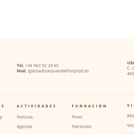
Ubi
Tel.
+34 963 92 29 65
C. 
Mail.
iglesia@sanjuandelhospital.es
460
VI
OS
ACTIVIDADES
FUNDACIÓN
Res
y
Noticias
Fines
Vis
Agenda
Patronato