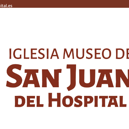
ital.es