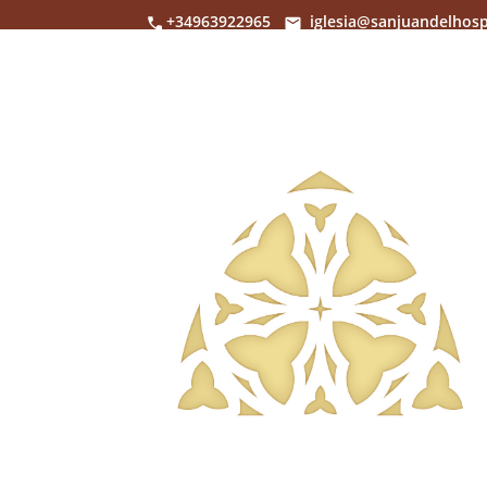
+34963922965
iglesia@sanjuandelhosp