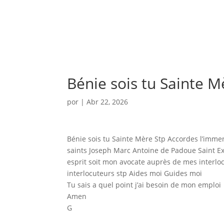
Bénie sois tu Sainte M
por
|
Abr 22, 2026
Bénie sois tu Sainte Mère Stp Accordes l’imme
saints Joseph Marc Antoine de Padoue Saint Ex
esprit soit mon avocate auprès de mes interlo
interlocuteurs stp Aides moi Guides moi
Tu sais a quel point j’ai besoin de mon emploi
Amen
G