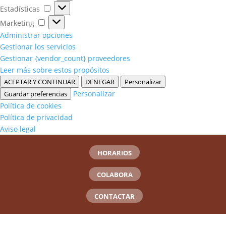
Estadísticas
Estadísticas
Marketing
Marketing
Administrar opciones
Gestionar los servicios
Gestionar {vendor_count} proveedores
Leer más sobre estos propósitos
ACEPTAR Y CONTINUAR
DENEGAR
Personalizar
Personalizar
Guardar preferencias
Política de cookies
Política de privacidad
Aviso legal
HORARIOS
COLABORA
CONTACTAR