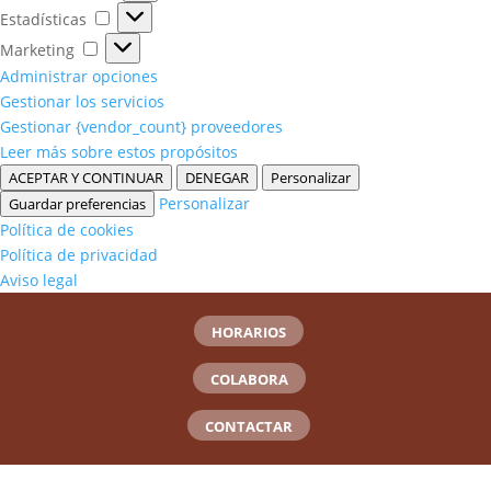
Estadísticas
Estadísticas
Marketing
Marketing
Administrar opciones
Gestionar los servicios
Gestionar {vendor_count} proveedores
Leer más sobre estos propósitos
ACEPTAR Y CONTINUAR
DENEGAR
Personalizar
Personalizar
Guardar preferencias
Política de cookies
Política de privacidad
Aviso legal
HORARIOS
COLABORA
CONTACTAR