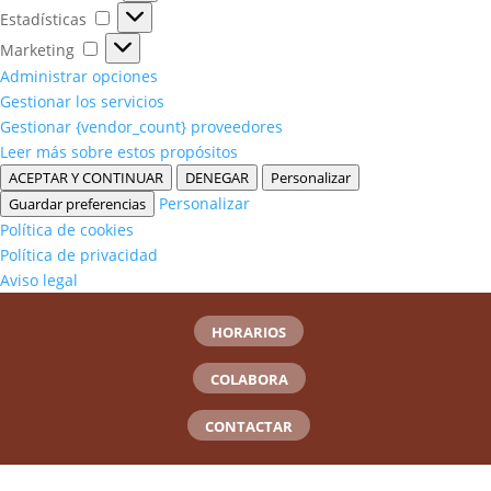
Estadísticas
Estadísticas
Marketing
Marketing
Administrar opciones
Gestionar los servicios
Gestionar {vendor_count} proveedores
Leer más sobre estos propósitos
ACEPTAR Y CONTINUAR
DENEGAR
Personalizar
Personalizar
Guardar preferencias
Política de cookies
Política de privacidad
Aviso legal
HORARIOS
COLABORA
CONTACTAR