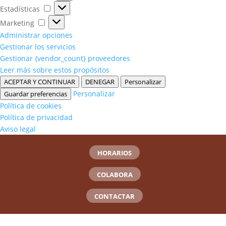
Estadísticas
Estadísticas
Marketing
Marketing
Administrar opciones
Gestionar los servicios
Gestionar {vendor_count} proveedores
Leer más sobre estos propósitos
ACEPTAR Y CONTINUAR
DENEGAR
Personalizar
Personalizar
Guardar preferencias
Política de cookies
Política de privacidad
Aviso legal
HORARIOS
COLABORA
CONTACTAR