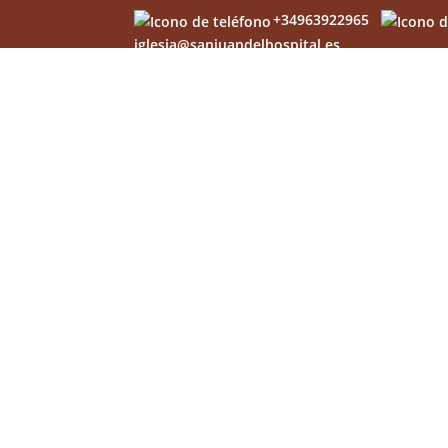
+34963922965
iglesia@sanjuandelhospital.es