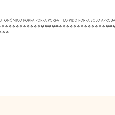
UTONÓMICO PORFA PORFA PORFA T LO PIDO PORFA SOLO APROB
🍀🍀🍀🍀🍀🍀🍀🍀🍀🍀❤️❤️❤️❤️❤️🍀🍀🍀🍀🍀🍀🍀🍀🍀🍀🍀🍀🍀❤️❤️❤
🍀🍀🍀