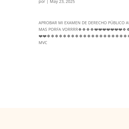
por
|
May 23, 2025
APROBAR MI EXAMEN DE DERECHO PÚBLICO A
MAS PORFA VORRRR🍀🍀🍀🍀❤️❤️❤️❤️❤️❤️❤️🍀🍀
❤️❤️🍀🍀🍀🍀🍀🍀🍀🍀🍀🍀🍀🍀🍀🍀🍀🍀🍀🍀🍀🍀
MVC