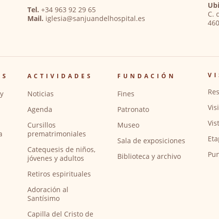
Ubi
Tel.
+34 963 92 29 65
C. 
Mail.
iglesia@sanjuandelhospital.es
460
VI
OS
ACTIVIDADES
FUNDACIÓN
Res
y
Noticias
Fines
Vis
Agenda
Patronato
Vis
Cursillos
Museo
a
prematrimoniales
Eta
Sala de exposiciones
Catequesis de niños,
Pun
Biblioteca y archivo
jóvenes y adultos
Retiros espirituales
Adoración al
Santísimo
Capilla del Cristo de