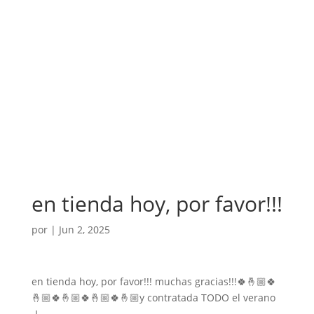
en tienda hoy, por favor!!!
por
|
Jun 2, 2025
en tienda hoy, por favor!!! muchas gracias!!!🍀🤞🏼🍀
🤞🏼🍀🤞🏼🍀🤞🏼🍀🤞🏼y contratada TODO el verano
-L.