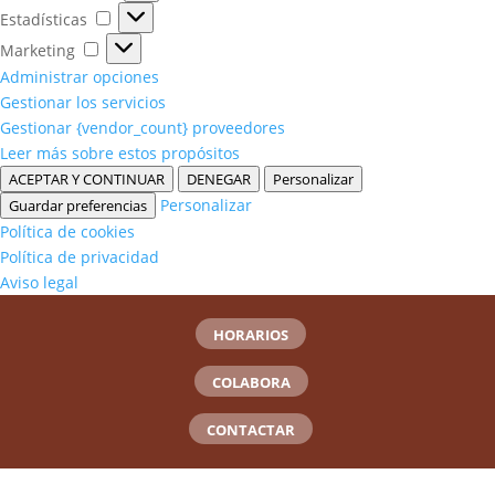
Estadísticas
Estadísticas
Marketing
Marketing
Administrar opciones
Gestionar los servicios
Gestionar {vendor_count} proveedores
Leer más sobre estos propósitos
ACEPTAR Y CONTINUAR
DENEGAR
Personalizar
Personalizar
Guardar preferencias
Política de cookies
Política de privacidad
Aviso legal
HORARIOS
COLABORA
CONTACTAR