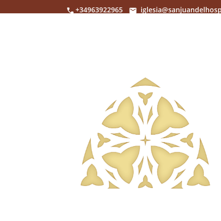
+34963922965
iglesia@sanjuandelhosp