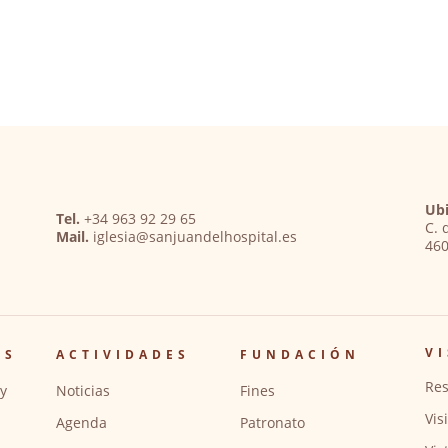
Ubi
Tel.
+34 963 92 29 65
C. 
Mail.
iglesia@sanjuandelhospital.es
460
VI
OS
ACTIVIDADES
FUNDACIÓN
Res
y
Noticias
Fines
Vis
Agenda
Patronato