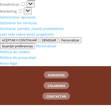
Estadísticas
Estadísticas
Marketing
Marketing
Administrar opciones
Gestionar los servicios
Gestionar {vendor_count} proveedores
Leer más sobre estos propósitos
ACEPTAR Y CONTINUAR
DENEGAR
Personalizar
Personalizar
Guardar preferencias
Política de cookies
Política de privacidad
Aviso legal
HORARIOS
COLABORA
CONTACTAR